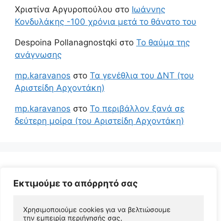
Χριστίνα Αργυροπούλου
στο
Ιωάννης
Κονδυλάκης -100 χρόνια μετά το θάνατο του
Despoina Pollanagnostqki
στο
Το θαύμα της
ανάγνωσης
mp.karavanos
στο
Τα γενέθλια του ΔΝΤ (του
Αριστείδη Αρχοντάκη)
mp.karavanos
στο
Το περιβάλλον ξανά σε
δεύτερη μοίρα (του Αριστείδη Αρχοντάκη)
Εκτιμούμε το απόρρητό σας
Χρησιμοποιούμε cookies για να βελτιώσουμε 
την εμπειρία περιήγησής σας, 