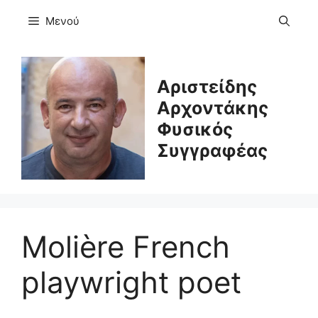
Μετάβαση
Μενού
σε
περιεχόμενο
Αριστείδης
Αρχοντάκης
Φυσικός
Συγγραφέας
Molière French
playwright poet