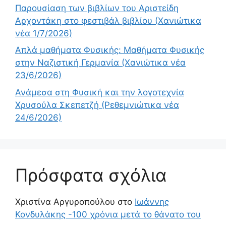
Παρουσίαση των βιβλίων του Αριστείδη
Αρχοντάκη στο φεστιβάλ βιβλίου (Χανιώτικα
νέα 1/7/2026)
Απλά μαθήματα Φυσικής: Μαθήματα Φυσικής
στην Ναζιστική Γερμανία (Χανιώτικα νέα
23/6/2026)
Ανάμεσα στη Φυσική και την λογοτεχνία
Χρυσούλα Σκεπετζή (Ρεθεμνιώτικα νέα
24/6/2026)
Πρόσφατα σχόλια
Χριστίνα Αργυροπούλου
στο
Ιωάννης
Κονδυλάκης -100 χρόνια μετά το θάνατο του