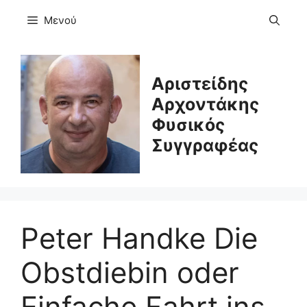
Μετάβαση
Μενού
σε
περιεχόμενο
Αριστείδης
Αρχοντάκης
Φυσικός
Συγγραφέας
Peter Handke Die
Obstdiebin oder
Einfache Fahrt ins