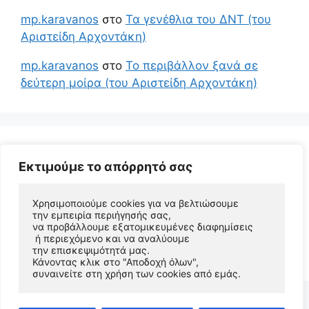
mp.karavanos
στο
Τα γενέθλια του ΔΝΤ (του
Αριστείδη Αρχοντάκη)
mp.karavanos
στο
Το περιβάλλον ξανά σε
δεύτερη μοίρα (του Αριστείδη Αρχοντάκη)
Εκτιμούμε το απόρρητό σας
Χρησιμοποιούμε cookies για να βελτιώσουμε 
την εμπειρία περιήγησής σας, 
να προβάλλουμε εξατομικευμένες διαφημίσεις
 ή περιεχόμενο και να αναλύουμε 
© 2026 Αριστείδης Αρχοντάκης Φυσικός Συγγραφέας
την επισκεψιμότητά μας. 
• Φτιαγμένο με
GeneratePress
Κάνοντας κλικ στο "Αποδοχή όλων", 
συναινείτε στη χρήση των cookies από εμάς.