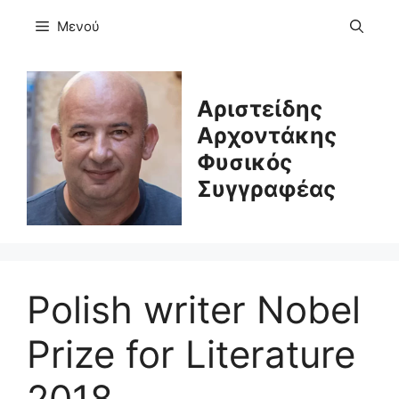
Μετάβαση
Μενού
σε
περιεχόμενο
Αριστείδης
Αρχοντάκης
Φυσικός
Συγγραφέας
Polish writer Nobel
Prize for Literature
2018