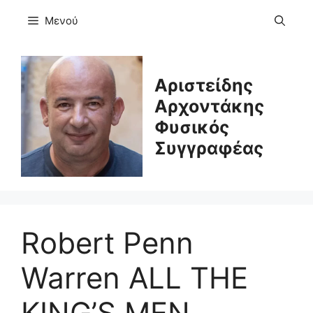
Μετάβαση
Μενού
σε
περιεχόμενο
Αριστείδης
Αρχοντάκης
Φυσικός
Συγγραφέας
Robert Penn
Warren ALL THE
KING’S MEN