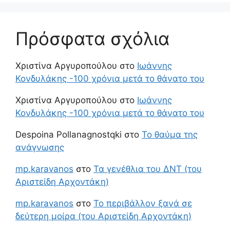
Πρόσφατα σχόλια
Χριστίνα Αργυροπούλου
στο
Ιωάννης
Κονδυλάκης -100 χρόνια μετά το θάνατο του
Χριστίνα Αργυροπούλου
στο
Ιωάννης
Κονδυλάκης -100 χρόνια μετά το θάνατο του
Despoina Pollanagnostqki
στο
Το θαύμα της
ανάγνωσης
mp.karavanos
στο
Τα γενέθλια του ΔΝΤ (του
Αριστείδη Αρχοντάκη)
mp.karavanos
στο
Το περιβάλλον ξανά σε
δεύτερη μοίρα (του Αριστείδη Αρχοντάκη)