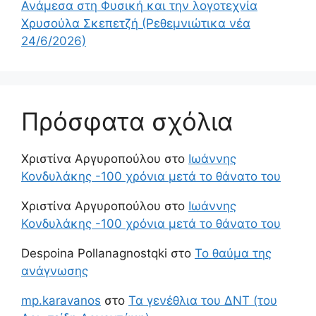
Ανάμεσα στη Φυσική και την λογοτεχνία
Χρυσούλα Σκεπετζή (Ρεθεμνιώτικα νέα
24/6/2026)
Πρόσφατα σχόλια
Χριστίνα Αργυροπούλου
στο
Ιωάννης
Κονδυλάκης -100 χρόνια μετά το θάνατο του
Χριστίνα Αργυροπούλου
στο
Ιωάννης
Κονδυλάκης -100 χρόνια μετά το θάνατο του
Despoina Pollanagnostqki
στο
Το θαύμα της
ανάγνωσης
mp.karavanos
στο
Τα γενέθλια του ΔΝΤ (του