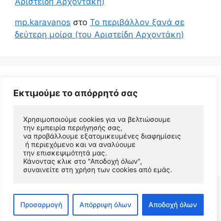
Αριστείδη Αρχοντάκη)
mp.karavanos
στο
Το περιβάλλον ξανά σε
δεύτερη μοίρα (του Αριστείδη Αρχοντάκη)
Εκτιμούμε το απόρρητό σας
Χρησιμοποιούμε cookies για να βελτιώσουμε 
την εμπειρία περιήγησής σας, 
να προβάλλουμε εξατομικευμένες διαφημίσεις
 ή περιεχόμενο και να αναλύουμε 
© 2026 Αριστείδης Αρχοντάκης Φυσικός Συγγραφέας
την επισκεψιμότητά μας. 
• Φτιαγμένο με
GeneratePress
Κάνοντας κλικ στο "Αποδοχή όλων", 
συναινείτε στη χρήση των cookies από εμάς.
Προσαρμογή
Απόρριψη όλων
Αποδοχή όλων