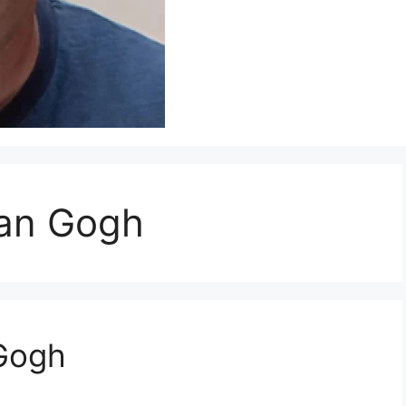
van Gogh
 Gogh