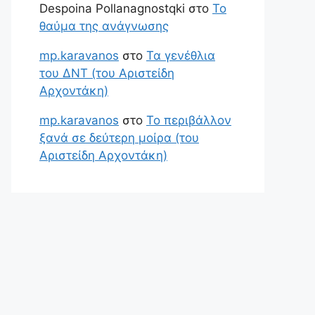
Despoina Pollanagnostqki
στο
Το
θαύμα της ανάγνωσης
mp.karavanos
στο
Τα γενέθλια
του ΔΝΤ (του Αριστείδη
Αρχοντάκη)
mp.karavanos
στο
Το περιβάλλον
ξανά σε δεύτερη μοίρα (του
Αριστείδη Αρχοντάκη)