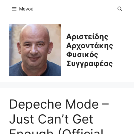
Μετάβαση
Μενού
σε
περιεχόμενο
Αριστείδης
Αρχοντάκης
Φυσικός
Συγγραφέας
Depeche Mode –
Just Can’t Get
Enough (Official