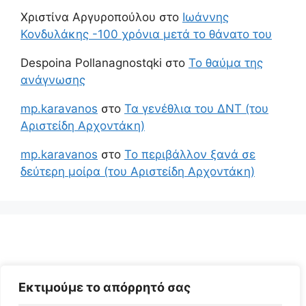
Χριστίνα Αργυροπούλου
στο
Ιωάννης
Κονδυλάκης -100 χρόνια μετά το θάνατο του
Despoina Pollanagnostqki
στο
Το θαύμα της
ανάγνωσης
mp.karavanos
στο
Τα γενέθλια του ΔΝΤ (του
Αριστείδη Αρχοντάκη)
mp.karavanos
στο
Το περιβάλλον ξανά σε
δεύτερη μοίρα (του Αριστείδη Αρχοντάκη)
Εκτιμούμε το απόρρητό σας