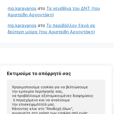
mp.karavanos
στο
Τα γενέθλια του ΔΝΤ (του
Αριστείδη Αρχοντάκη)
mp.karavanos
στο
Το περιβάλλον ξανά σε
δεύτερη μοίρα (του Αριστείδη Αρχοντάκη)
Εκτιμούμε το απόρρητό σας
Χρησιμοποιούμε cookies για να βελτιώσουμε 
© 2026 Αριστείδης Αρχοντάκης Φυσικός Συγγραφέας
την εμπειρία περιήγησής σας, 
να προβάλλουμε εξατομικευμένες διαφημίσεις
• Φτιαγμένο με
GeneratePress
 ή περιεχόμενο και να αναλύουμε 
την επισκεψιμότητά μας. 
Κάνοντας κλικ στο "Αποδοχή όλων", 
συναινείτε στη χρήση των cookies από εμάς.