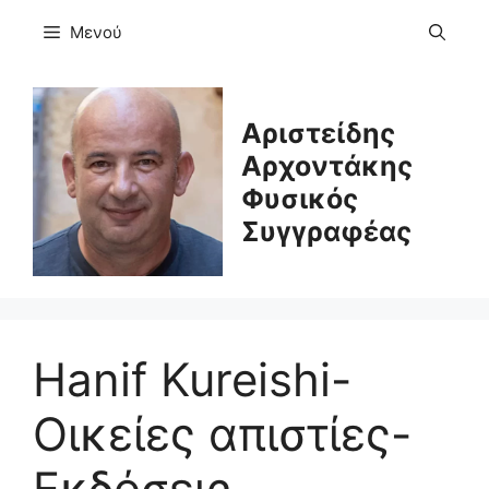
Μετάβαση
Μενού
σε
περιεχόμενο
Αριστείδης
Αρχοντάκης
Φυσικός
Συγγραφέας
Hanif Kureishi-
Οικείες απιστίες-
Εκδόσεις