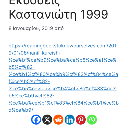
Καστανιώτη 1999
8 Ιανουαρίου, 2019
από
https://readingbookstoknowourselves.com/201
9/01/08/hanif-kureishi-
%ce%bf%ce%b9%ce%ba%ce%b5%ce%af%ce%
b5%cf%82-
%ce%b1%cf%80%ce%b9%cf%83%cf%84%ce%a
f%ce%b5%cf%82-
%ce%b5%ce%ba%ce%b4%cf%8c%cf%83%ce%
b5%ce%b9%cf%82-
%ce%ba%ce%b1%cf%83%cf%84%ce%b1%ce%b
d%ce%b9/