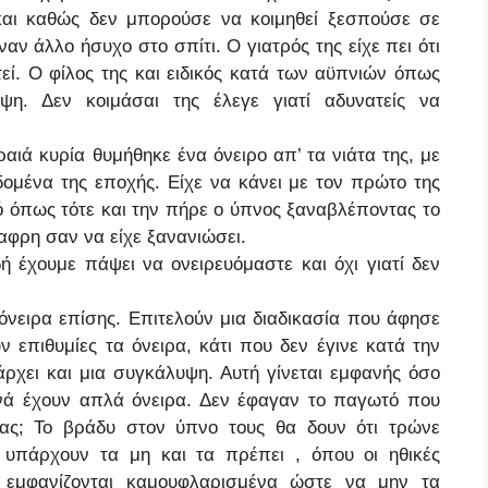
και καθώς δεν μπορούσε να κοιμηθεί ξεσπούσε σε
ν άλλο ήσυχο στο σπίτι. Ο γιατρός της είχε πει ότι
υτεί. Ο φίλος της και ειδικός κατά των αϋπνιών όπως
οψη. Δεν κοιμάσαι της έλεγε γιατί αδυνατείς να
ιά κυρία θυμήθηκε ένα όνειρο απ’ τα νιάτα της, με
δομένα της εποχής. Είχε να κάνει με τον πρώτο της
ό όπως τότε και την πήρε ο ύπνος ξαναβλέποντας το
αφρη σαν να είχε ξανανιώσει.
 έχουμε πάψει να ονειρευόμαστε και όχι γιατί δεν
όνειρα επίσης. Επιτελούν μια διαδικασία που άφησε
 επιθυμίες τα όνειρα, κάτι που δεν έγινε κατά την
άρχει και μια συγκάλυψη. Αυτή γίνεται εμφανής όσο
γνά έχουν απλά όνειρα. Δεν έφαγαν το παγωτό που
ρας; Το βράδυ στον ύπνο τους θα δουν ότι τρώνε
υ υπάρχουν τα μη και τα πρέπει , όπου οι ηθικές
α εμφανίζονται καμουφλαρισμένα ώστε να μην τα