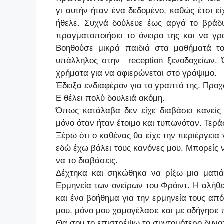
γι αυτήν ήταν ένα δεδομένο, καθώς έτσι ε
ήθελε. Συχνά δούλευε έως αργά το βράδυ
πραγματοποιήσει το όνειρο της και να γρά
Βοηθούσε μικρά παιδιά στα μαθήματά το
υπάλληλος στην
reception
ξενοδοχείων. 
χρήματα για να αφιερώνεται στο γράψιμο.
Έδειξα ενδιαφέρον για το γραπτό της. Προ
Ε θέλει πολύ δουλειά ακόμη.
Όπως κατάλαβα δεν είχε διαβάσει κανείς 
μόνο όταν ήταν έτοιμο και τυπωνόταν. Τεράσ
Ξέρω ότι ο καθένας θα είχε την περιέργεια 
εδώ έχω βάλει τους κανόνες μου. Μπορείς να
να το διαβάσεις.
Δέχτηκα και σηκώθηκα να ρίξω μια ματιά 
Ερμηνεία των ονείρων του Φρόιντ. Η αλήθε
και ένα βοήθημα για την ερμηνεία τους από
μου, μόνο μου χαμογέλασε και με οδήγησε 
Θα σου το επιστρέψω το συντομότερο δυνατ