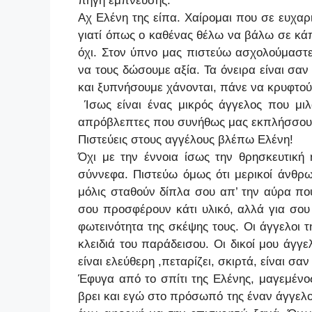
πηγή έμπνευσης.
Αχ Ελένη της είπα. Χαίρομαι που σε ευχαρ
γιατί όπως ο καθένας θέλω να βάλω σε κάπο
όχι. Στον ύπνο μας πιστεύω ασχολούμασ
να τους δώσουμε αξία. Τα όνειρα είναι σαν
και ξυπνήσουμε χάνονται, πάνε να κρυφτού
Ίσως είναι ένας μικρός άγγελος που μιλά
απρόβλεπτες που συνήθως μας εκπλήσσου
Πιστεύεις στους αγγέλους βλέπω Ελένη!
Όχι με την έννοια ίσως την θρησκευτική
σύννεφα. Πιστεύω όμως ότι μερικοί άνθρω
μόλις σταθούν δίπλα σου απ’ την αύρα που
σου προσφέρουν κάτι υλικό, αλλά για σου
φωτεινότητα της σκέψης τους. Οι άγγελοι τ
κλειδιά του παράδεισου. Οι δικοί μου άγγ
είναι ελεύθερη ,πεταρίζει, σκιρτά, είναι σα
Έφυγα από το σπίτι της Ελένης, μαγεμένο
βρει και εγώ στο πρόσωπό της έναν άγγελο