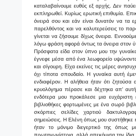
καταλαβαίνουμε ευθύς εξ αρχής. Δεν παύε
εκπληρωθεί. Κυρίως ερωτική επιθυμία. Επικ
όνειρά σου και εάν είναι δυνατόν να τα ε
παρελθόντος και να καλυτερεύσεις το παρ
γίνεται να ζήσουμε δίχως όνειρα. Εννοού
λόγω φράση αφορά όντως τα όνειρα στον ύπν
Πρόσφατα είδα στον ύπνο μου την γυναίκα
έγνεφε μέσα από ένα λεωφορείο υψώνοντας
και σίγουρη. Είχα εκείνες τις μέρες ανησυ
όχι τίποτα σπουδαίο. Η γυναίκα αυτή έμε
ενδιαφέρον. Η αλήθεια ήταν ότι ζητούσα 
κρυολόγημα πέρασε και δέχτηκα απ’ αυτή
ενδότερα μου προκάλεσε μια ευχάριστη έ
βιβλιοθήκες φορτωμένες με ένα σωρό βιβ
σκόρπιες σελίδες χαρτιού δακτυλογρ
σημειώσεις. Η Ελένη όπως μου συστήθηκε ή
ήταν το μόνιμο διεγερτικό της όπως 
πρωταγωνίστρια, αλλά απεκόμισα την ίδια 