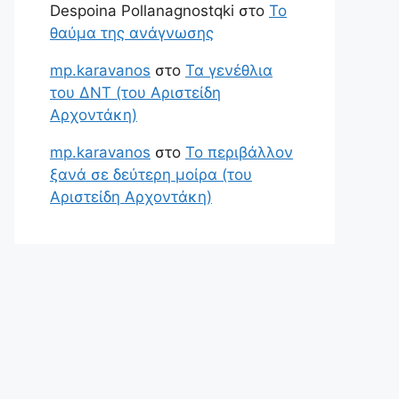
Despoina Pollanagnostqki
στο
Το
θαύμα της ανάγνωσης
mp.karavanos
στο
Τα γενέθλια
του ΔΝΤ (του Αριστείδη
Αρχοντάκη)
mp.karavanos
στο
Το περιβάλλον
ξανά σε δεύτερη μοίρα (του
Αριστείδη Αρχοντάκη)