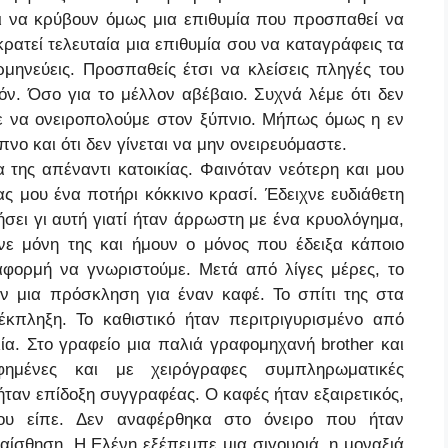
ι να κρύβουν όμως μια επιθυμία που προσπαθεί να
ρατεί τελευταία μια επιθυμία σου να καταγράφεις τα
ρμηνεύεις. Προσπαθείς έτσι να κλείσεις πληγές του
όν. Όσο για το μέλλον αβέβαιο. Συχνά λέμε ότι δεν
με να ονειροπολούμε στον ξύπνιο. Μήπως όμως η εν
ο και ότι δεν γίνεται να μην ονειρευόμαστε.
 της απέναντι κατοικίας. Φαινόταν νεότερη και μου
 μου ένα ποτήρι κόκκινο κρασί. Έδειχνε ευδιάθετη
χήσει γι αυτή γιατί ήταν άρρωστη με ένα κρυολόγημα,
νε μόνη της και ήμουν ο μόνος που έδειξα κάποιο
αφορμή να γνωριστούμε. Μετά από λίγες μέρες, το
ν μια πρόσκληση για έναν καφέ. Το σπίτι της στα
κπληξη. Το καθιστικό ήταν περιτριγυρισμένο από
λία. Στο γραφείο μια παλιά γραφομηχανή
brother
και
αφημένες και με χειρόγραφες συμπληρωματικές
ταν επίδοξη συγγραφέας. Ο καφές ήταν εξαιρετικός,
μου είπε. Δεν αναφέρθηκα στο όνειρο που ήταν
αίσθηση. Η Ελένη εξέπεμπε μια σιγουριά, η μοναξιά