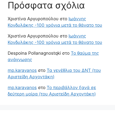
Πρόσφατα σχόλια
Χριστίνα Αργυροπούλου
στο
Ιωάννης
Κονδυλάκης -100 χρόνια μετά το θάνατο του
Χριστίνα Αργυροπούλου
στο
Ιωάννης
Κονδυλάκης -100 χρόνια μετά το θάνατο του
Despoina Pollanagnostqki
στο
Το θαύμα της
ανάγνωσης
mp.karavanos
στο
Τα γενέθλια του ΔΝΤ (του
Αριστείδη Αρχοντάκη)
mp.karavanos
στο
Το περιβάλλον ξανά σε
δεύτερη μοίρα (του Αριστείδη Αρχοντάκη)