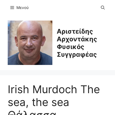
Μετάβαση
Μενού
σε
περιεχόμενο
Αριστείδης
Αρχοντάκης
Φυσικός
Συγγραφέας
Irish Murdoch The
sea, the sea
Θάλασσα,