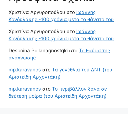
Χριστίνα Αργυροπούλου
στο
Ιωάννης
Κονδυλάκης -100 χρόνια μετά το θάνατο του
Χριστίνα Αργυροπούλου
στο
Ιωάννης
Κονδυλάκης -100 χρόνια μετά το θάνατο του
Despoina Pollanagnostqki
στο
Το θαύμα της
ανάγνωσης
mp.karavanos
στο
Τα γενέθλια του ΔΝΤ (του
Αριστείδη Αρχοντάκη)
mp.karavanos
στο
Το περιβάλλον ξανά σε
δεύτερη μοίρα (του Αριστείδη Αρχοντάκη)