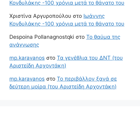
Κονδυλάκης -100 χρόνια μετά το θάνατο του
Χριστίνα Αργυροπούλου
στο
Ιωάννης
Κονδυλάκης -100 χρόνια μετά το θάνατο του
Despoina Pollanagnostqki
στο
Το θαύμα της
ανάγνωσης
mp.karavanos
στο
Τα γενέθλια του ΔΝΤ (του
Αριστείδη Αρχοντάκη)
mp.karavanos
στο
Το περιβάλλον ξανά σε
δεύτερη μοίρα (του Αριστείδη Αρχοντάκη)