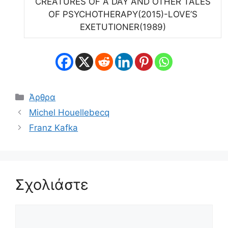
CREATURES OF A DAY AND OTHER TALES
OF PSYCHOTHERAPY(2015)-LOVE’S
EXETUTIONER(1989)
Κατηγορίες
Άρθρα
Michel Houellebecq
Franz Kafka
Σχολιάστε
Σχόλιο