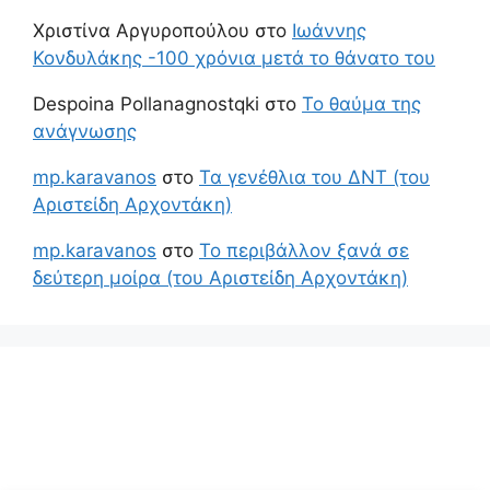
Χριστίνα Αργυροπούλου
στο
Ιωάννης
Κονδυλάκης -100 χρόνια μετά το θάνατο του
Despoina Pollanagnostqki
στο
Το θαύμα της
ανάγνωσης
mp.karavanos
στο
Τα γενέθλια του ΔΝΤ (του
Αριστείδη Αρχοντάκη)
mp.karavanos
στο
Το περιβάλλον ξανά σε
δεύτερη μοίρα (του Αριστείδη Αρχοντάκη)