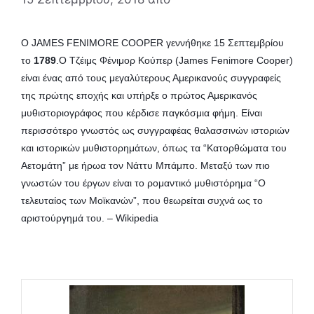
Ο JAMES FENIMORE COOPER γεννήθηκε 15 Σεπτεμβρίου
το
1789
.Ο Τζέιμς Φένιμορ Κούπερ (James Fenimore Cooper)
είναι ένας από τους μεγαλύτερους Αμερικανούς συγγραφείς
της πρώτης εποχής και υπήρξε ο πρώτος Αμερικανός
μυθιστοριογράφος που κέρδισε παγκόσμια φήμη. Είναι
περισσότερο γνωστός ως συγγραφέας θαλασσινών ιστοριών
και ιστορικών μυθιστορημάτων, όπως τα “Κατορθώματα του
Αετομάτη” με ήρωα τον Νάττυ Μπάμπο. Μεταξύ των πιο
γνωστών του έργων είναι το ρομαντικό μυθιστόρημα “Ο
τελευταίος των Μοϊκανών”, που θεωρείται συχνά ως το
αριστούργημά του. – Wikipedia