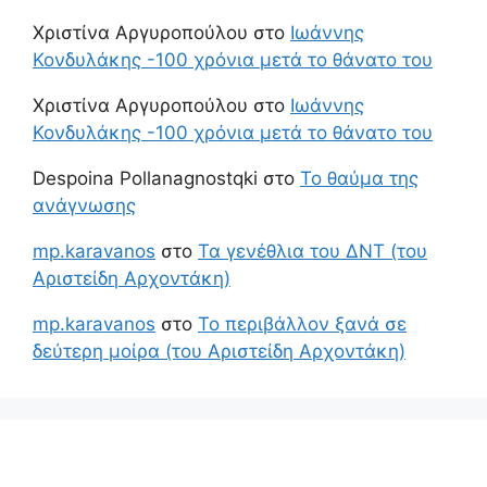
Χριστίνα Αργυροπούλου
στο
Ιωάννης
Κονδυλάκης -100 χρόνια μετά το θάνατο του
Χριστίνα Αργυροπούλου
στο
Ιωάννης
Κονδυλάκης -100 χρόνια μετά το θάνατο του
Despoina Pollanagnostqki
στο
Το θαύμα της
ανάγνωσης
mp.karavanos
στο
Τα γενέθλια του ΔΝΤ (του
Αριστείδη Αρχοντάκη)
mp.karavanos
στο
Το περιβάλλον ξανά σε
δεύτερη μοίρα (του Αριστείδη Αρχοντάκη)