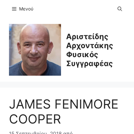
Μετάβαση
Μενού
σε
περιεχόμενο
Αριστείδης
Αρχοντάκης
Φυσικός
Συγγραφέας
JAMES FENIMORE
COOPER
15 Σεπτεμβρίου, 2018
από