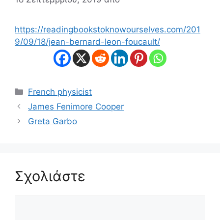
https://readingbookstoknowourselves.com/201
9/09/18/jean-bernard-leon-foucault/
Κατηγορίες
French physicist
James Fenimore Cooper
Greta Garbo
Σχολιάστε
Σχόλιο