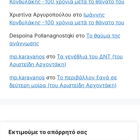
Κονδυλάκης -100 χρόνια μετά το θάνατο του
Χριστίνα Αργυροπούλου
στο
Ιωάννης
Κονδυλάκης -100 χρόνια μετά το θάνατο του
Despoina Pollanagnostqki
στο
Το θαύμα της
ανάγνωσης
mp.karavanos
στο
Τα γενέθλια του ΔΝΤ (του
Αριστείδη Αρχοντάκη)
mp.karavanos
στο
Το περιβάλλον ξανά σε
δεύτερη μοίρα (του Αριστείδη Αρχοντάκη)
Εκτιμούμε το απόρρητό σας