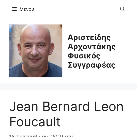
Μετάβαση
Μενού
σε
περιεχόμενο
Αριστείδης
Αρχοντάκης
Φυσικός
Συγγραφέας
Jean Bernard Leon
Foucault
18 Σεπτεμβρίου, 2019
από