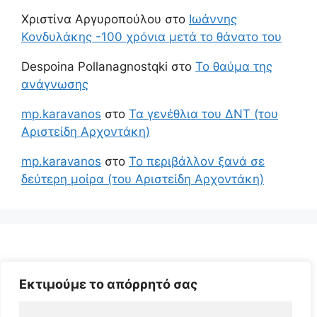
Χριστίνα Αργυροπούλου
στο
Ιωάννης
Κονδυλάκης -100 χρόνια μετά το θάνατο του
Despoina Pollanagnostqki
στο
Το θαύμα της
ανάγνωσης
mp.karavanos
στο
Τα γενέθλια του ΔΝΤ (του
Αριστείδη Αρχοντάκη)
mp.karavanos
στο
Το περιβάλλον ξανά σε
δεύτερη μοίρα (του Αριστείδη Αρχοντάκη)
Εκτιμούμε το απόρρητό σας