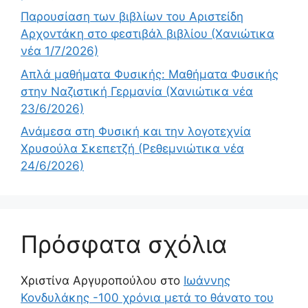
Παρουσίαση των βιβλίων του Αριστείδη
Αρχοντάκη στο φεστιβάλ βιβλίου (Χανιώτικα
νέα 1/7/2026)
Απλά μαθήματα Φυσικής: Μαθήματα Φυσικής
στην Ναζιστική Γερμανία (Χανιώτικα νέα
23/6/2026)
Ανάμεσα στη Φυσική και την λογοτεχνία
Χρυσούλα Σκεπετζή (Ρεθεμνιώτικα νέα
24/6/2026)
Πρόσφατα σχόλια
Χριστίνα Αργυροπούλου
στο
Ιωάννης
Κονδυλάκης -100 χρόνια μετά το θάνατο του