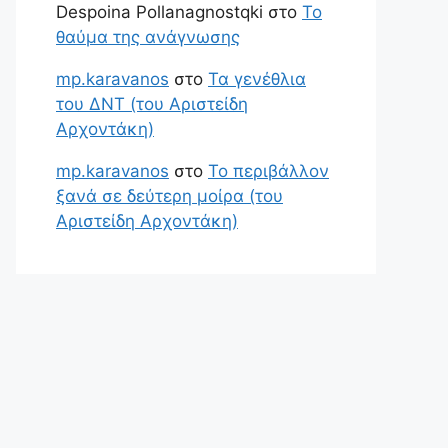
Despoina Pollanagnostqki
στο
Το
θαύμα της ανάγνωσης
mp.karavanos
στο
Τα γενέθλια
του ΔΝΤ (του Αριστείδη
Αρχοντάκη)
mp.karavanos
στο
Το περιβάλλον
ξανά σε δεύτερη μοίρα (του
Αριστείδη Αρχοντάκη)