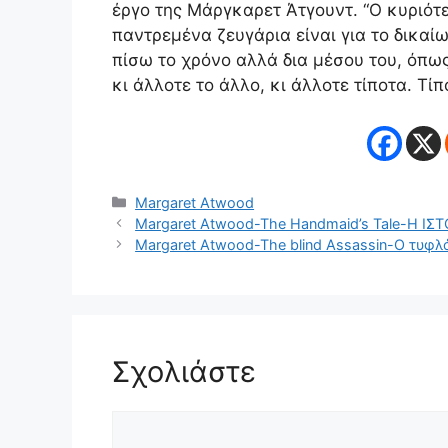
έργο της Μάργκαρετ Άτγουντ. “Ο κυριότ
παντρεμένα ζευγάρια είναι για το δικαίω
πίσω το χρόνο αλλά δια μέσου του, όπως
κι άλλοτε το άλλο, κι άλλοτε τίποτα. Τίπ
Κατηγορίες
Margaret Atwood
Margaret Atwood-The Handmaid’s Tale-Η Ι
Margaret Atwood-The blind Assassin-Ο τυφ
Σχολιάστε
Σχόλιο