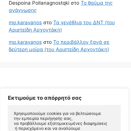
Despoina Pollanagnostqki
στο
Το θαύμα της
ανάγνωσης
mp.karavanos
στο
Τα γενέθλια του ΔΝΤ (του
Αριστείδη Αρχοντάκη)
mp.karavanos
στο
Το περιβάλλον ξανά σε
δεύτερη μοίρα (του Αριστείδη Αρχοντάκη)
Εκτιμούμε το απόρρητό σας
Χρησιμοποιούμε cookies για να βελτιώσουμε 
© 2026 Αριστείδης Αρχοντάκης Φυσικός Συγγραφέας
την εμπειρία περιήγησής σας, 
να προβάλλουμε εξατομικευμένες διαφημίσεις
• Φτιαγμένο με
GeneratePress
 ή περιεχόμενο και να αναλύουμε 