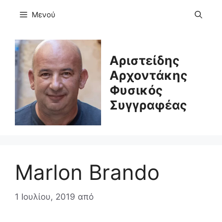
Μετάβαση
Μενού
σε
περιεχόμενο
Αριστείδης
Αρχοντάκης
Φυσικός
Συγγραφέας
Marlon Brando
1 Ιουλίου, 2019
από