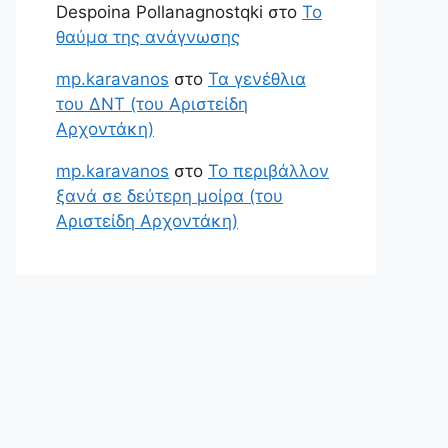
Despoina Pollanagnostqki
στο
Το
θαύμα της ανάγνωσης
mp.karavanos
στο
Τα γενέθλια
του ΔΝΤ (του Αριστείδη
Αρχοντάκη)
mp.karavanos
στο
Το περιβάλλον
ξανά σε δεύτερη μοίρα (του
Αριστείδη Αρχοντάκη)