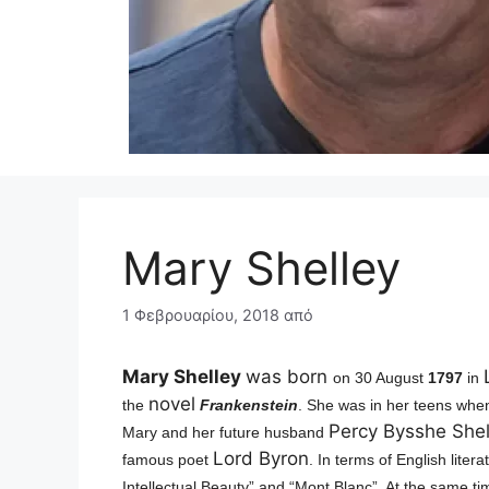
Mary Shelley
1 Φεβρουαρίου, 2018
από
Mary Shelley
was born
on 30 August
1797
in
novel
the
Frankenstein
. She was in her teens when
Percy Bysshe Shel
Mary and her future husband
Lord Byron
famous poet
. In terms of English lit
Intellectual Beauty” and “Mont Blanc”. At the same ti