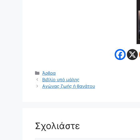
Κατηγορίες
Άρθρα
Βιβλίο υπό μάλης
Αγώνας ζωής ή θανάτου
Σχολιάστε