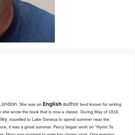
London
English
author
. She
was an
best known for writing
 she wrote the book that is now a classic.
During May of 1816,
ley
, travelled to Lake Geneva to spend summer near the
erature, it was a great summer. Percy began work on “Hymn To
me, Mary was inspired to write her classic work.
One evening,