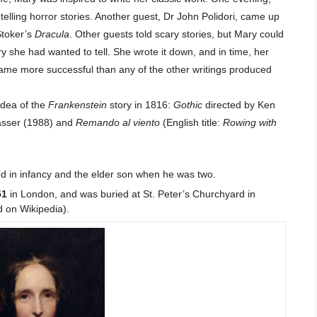
telling horror stories. Another guest, Dr John Polidori, came up
Stoker’s
Dracula
. Other guests told scary stories, but Mary could
ory she had wanted to tell. She wrote it down, and in time, her
came more successful than any of the other writings produced
idea of the
Frankenstein
story in 1816:
Gothic
directed by Ken
asser (1988) and
Remando al viento
(English title:
Rowing with
d in infancy and the elder son when he was two.
51
in London, and was buried at St. Peter’s Churchyard in
d on Wikipedia).