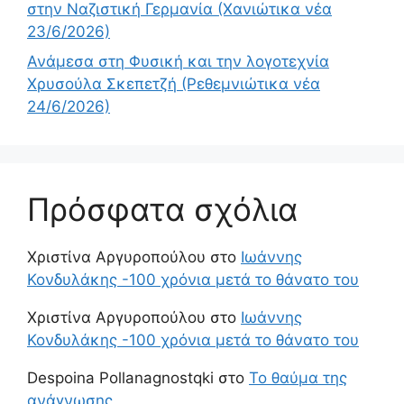
στην Ναζιστική Γερμανία (Χανιώτικα νέα
23/6/2026)
Ανάμεσα στη Φυσική και την λογοτεχνία
Χρυσούλα Σκεπετζή (Ρεθεμνιώτικα νέα
24/6/2026)
Πρόσφατα σχόλια
Χριστίνα Αργυροπούλου
στο
Ιωάννης
Κονδυλάκης -100 χρόνια μετά το θάνατο του
Χριστίνα Αργυροπούλου
στο
Ιωάννης
Κονδυλάκης -100 χρόνια μετά το θάνατο του
Despoina Pollanagnostqki
στο
Το θαύμα της
ανάγνωσης