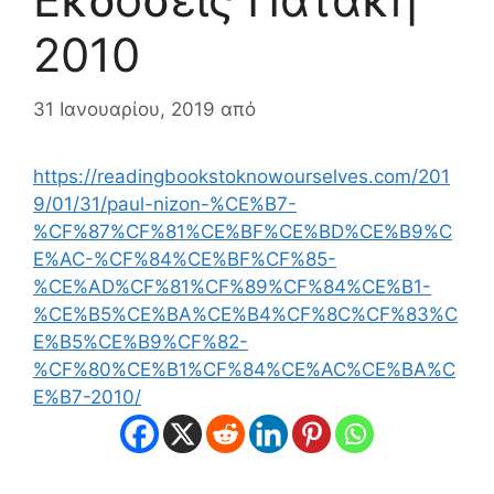
2010
31 Ιανουαρίου, 2019
από
https://readingbookstoknowourselves.com/201
9/01/31/paul-nizon-%CE%B7-
%CF%87%CF%81%CE%BF%CE%BD%CE%B9%C
E%AC-%CF%84%CE%BF%CF%85-
%CE%AD%CF%81%CF%89%CF%84%CE%B1-
%CE%B5%CE%BA%CE%B4%CF%8C%CF%83%C
E%B5%CE%B9%CF%82-
%CF%80%CE%B1%CF%84%CE%AC%CE%BA%C
E%B7-2010/