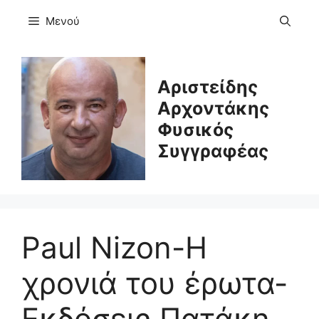
Μετάβαση
Μενού
σε
περιεχόμενο
Αριστείδης
Αρχοντάκης
Φυσικός
Συγγραφέας
Paul Nizon-Η
χρονιά του έρωτα-
Εκδόσεις Πατάκη