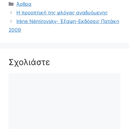
Κατηγορίες
Άρθρα
Η προοπτική της φλόγας αναδυόμενης
Irène Némirovsky- Έξαψη-Εκδόσεις Πατάκη
2009
Σχολιάστε
Σχόλιο