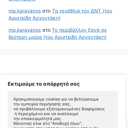
mp.karavanos
στο
Τα γενέθλια του ΔΝΤ (του
Αριστείδη Αρχοντάκη)
mp.karavanos
στο
Το περιβάλλον ξανά σε
δεύτερη μοίρα (του Αριστείδη Αρχοντάκη)
Εκτιμούμε το απόρρητό σας
Χρησιμοποιούμε cookies για να βελτιώσουμε 
© 2026 Αριστείδης Αρχοντάκης Φυσικός Συγγραφέας
την εμπειρία περιήγησής σας, 
να προβάλλουμε εξατομικευμένες διαφημίσεις
• Φτιαγμένο με
GeneratePress
 ή περιεχόμενο και να αναλύουμε 
την επισκεψιμότητά μας. 
Κάνοντας κλικ στο "Αποδοχή όλων", 