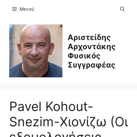
Μετάβαση
Μενού
σε
περιεχόμενο
Αριστείδης
Αρχοντάκης
Φυσικός
Συγγραφέας
Pavel Kohout-
Snezim-Χιονίζω (Οι
εξομολογήσεις