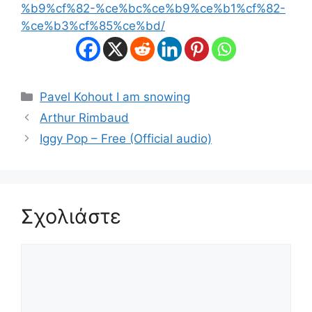
%b9%cf%82-%ce%bc%ce%b9%ce%b1%cf%82-
%ce%b3%cf%85%ce%bd/
Κατηγορίες
Pavel Kohout I am snowing
Arthur Rimbaud
Iggy Pop – Free (Official audio)
Σχολιάστε
Σχόλιο