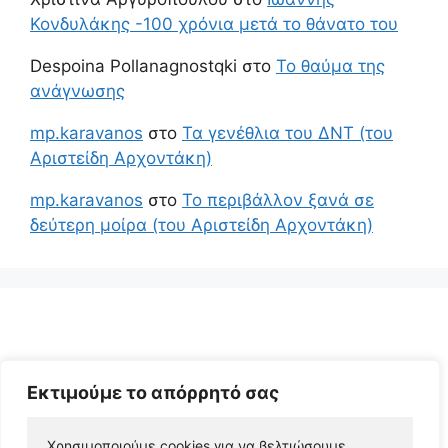
Κονδυλάκης -100 χρόνια μετά το θάνατο του
Despoina Pollanagnostqki
στο
Το θαύμα της
ανάγνωσης
mp.karavanos
στο
Τα γενέθλια του ΔΝΤ (του
Αριστείδη Αρχοντάκη)
mp.karavanos
στο
Το περιβάλλον ξανά σε
δεύτερη μοίρα (του Αριστείδη Αρχοντάκη)
Εκτιμούμε το απόρρητό σας
Χρησιμοποιούμε cookies για να βελτιώσουμε 