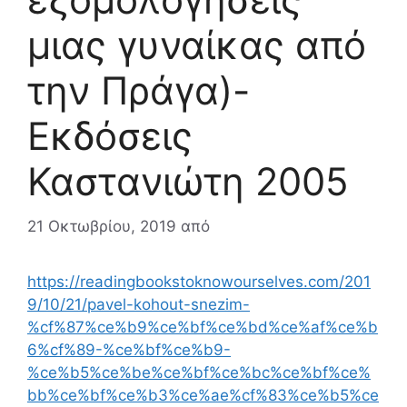
μιας γυναίκας από
την Πράγα)-
Εκδόσεις
Καστανιώτη 2005
21 Οκτωβρίου, 2019
από
https://readingbookstoknowourselves.com/201
9/10/21/pavel-kohout-snezim-
%cf%87%ce%b9%ce%bf%ce%bd%ce%af%ce%b
6%cf%89-%ce%bf%ce%b9-
%ce%b5%ce%be%ce%bf%ce%bc%ce%bf%ce%
bb%ce%bf%ce%b3%ce%ae%cf%83%ce%b5%ce