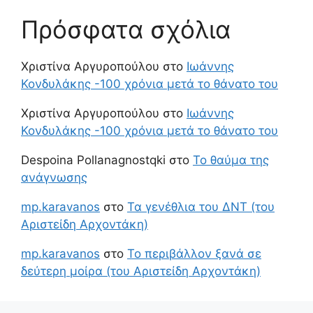
Πρόσφατα σχόλια
Χριστίνα Αργυροπούλου
στο
Ιωάννης
Κονδυλάκης -100 χρόνια μετά το θάνατο του
Χριστίνα Αργυροπούλου
στο
Ιωάννης
Κονδυλάκης -100 χρόνια μετά το θάνατο του
Despoina Pollanagnostqki
στο
Το θαύμα της
ανάγνωσης
mp.karavanos
στο
Τα γενέθλια του ΔΝΤ (του
Αριστείδη Αρχοντάκη)
mp.karavanos
στο
Το περιβάλλον ξανά σε
δεύτερη μοίρα (του Αριστείδη Αρχοντάκη)