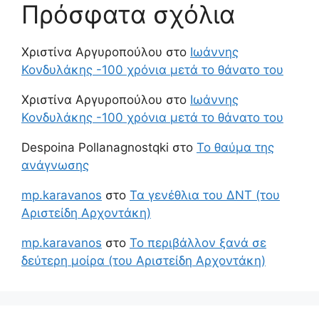
Πρόσφατα σχόλια
Χριστίνα Αργυροπούλου
στο
Ιωάννης
Κονδυλάκης -100 χρόνια μετά το θάνατο του
Χριστίνα Αργυροπούλου
στο
Ιωάννης
Κονδυλάκης -100 χρόνια μετά το θάνατο του
Despoina Pollanagnostqki
στο
Το θαύμα της
ανάγνωσης
mp.karavanos
στο
Τα γενέθλια του ΔΝΤ (του
Αριστείδη Αρχοντάκη)
mp.karavanos
στο
Το περιβάλλον ξανά σε
δεύτερη μοίρα (του Αριστείδη Αρχοντάκη)