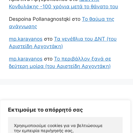
Κονδυλάκης -100 χρόνια μετά το θάνατο του
Despoina Pollanagnostqki
στο
Το θαύμα της
ανάγνωσης
mp.karavanos
στο
Τα γενέθλια του ΔΝΤ (του
Αριστείδη Αρχοντάκη)
mp.karavanos
στο
Το περιβάλλον ξανά σε
δεύτερη μοίρα (του Αριστείδη Αρχοντάκη)
Εκτιμούμε το απόρρητό σας
Χρησιμοποιούμε cookies για να βελτιώσουμε 
την εμπειρία περιήγησής σας, 