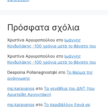
Πρόσφατα σχόλια
Χριστίνα Αργυροπούλου
στο
Ιωάννης
Κονδυλάκης -100 χρόνια μετά το θάνατο του
Χριστίνα Αργυροπούλου
στο
Ιωάννης
Κονδυλάκης -100 χρόνια μετά το θάνατο του
Despoina Pollanagnostqki
στο
Το θαύμα της
ανάγνωσης
mp.karavanos
στο
Τα γενέθλια του ΔΝΤ (του
Αριστείδη Αρχοντάκη)
mp.karavanos
στο
Το περιβάλλον ξανά σε