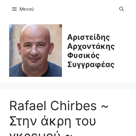
Μετάβαση
Μενού
σε
περιεχόμενο
Αριστείδης
Αρχοντάκης
Φυσικός
Συγγραφέας
Rafael Chirbes ~
Στην άκρη του
γκρεμού ~