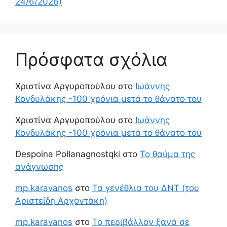
24/6/2026)
Πρόσφατα σχόλια
Χριστίνα Αργυροπούλου
στο
Ιωάννης
Κονδυλάκης -100 χρόνια μετά το θάνατο του
Χριστίνα Αργυροπούλου
στο
Ιωάννης
Κονδυλάκης -100 χρόνια μετά το θάνατο του
Despoina Pollanagnostqki
στο
Το θαύμα της
ανάγνωσης
mp.karavanos
στο
Τα γενέθλια του ΔΝΤ (του
Αριστείδη Αρχοντάκη)
mp.karavanos
στο
Το περιβάλλον ξανά σε