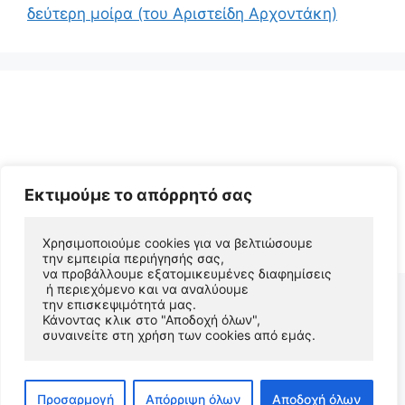
δεύτερη μοίρα (του Αριστείδη Αρχοντάκη)
Εκτιμούμε το απόρρητό σας
© 2026 Αριστείδης Αρχοντάκης Φυσικός Συγγραφέας
Χρησιμοποιούμε cookies για να βελτιώσουμε 
• Φτιαγμένο με
GeneratePress
την εμπειρία περιήγησής σας, 
να προβάλλουμε εξατομικευμένες διαφημίσεις
 ή περιεχόμενο και να αναλύουμε 
την επισκεψιμότητά μας. 
Κάνοντας κλικ στο "Αποδοχή όλων", 
συναινείτε στη χρήση των cookies από εμάς.
Προσαρμογή
Απόρριψη όλων
Αποδοχή όλων