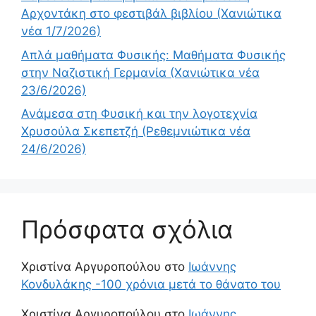
Αρχοντάκη στο φεστιβάλ βιβλίου (Χανιώτικα
νέα 1/7/2026)
Απλά μαθήματα Φυσικής: Μαθήματα Φυσικής
στην Ναζιστική Γερμανία (Χανιώτικα νέα
23/6/2026)
Ανάμεσα στη Φυσική και την λογοτεχνία
Χρυσούλα Σκεπετζή (Ρεθεμνιώτικα νέα
24/6/2026)
Πρόσφατα σχόλια
Χριστίνα Αργυροπούλου
στο
Ιωάννης
Κονδυλάκης -100 χρόνια μετά το θάνατο του
Χριστίνα Αργυροπούλου
στο
Ιωάννης