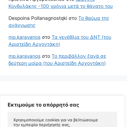
Κονδυλάκης -100 χρόνια μετά το θάνατο του
Despoina Pollanagnostqki
στο
Το θαύμα της
ανάγνωσης
mp.karavanos
στο
Τα γενέθλια του ΔΝΤ (του
Αριστείδη Αρχοντάκη)
mp.karavanos
στο
Το περιβάλλον ξανά σε
δεύτερη μοίρα (του Αριστείδη Αρχοντάκη)
Εκτιμούμε το απόρρητό σας
Χρησιμοποιούμε cookies για να βελτιώσουμε 
την εμπειρία περιήγησής σας, 