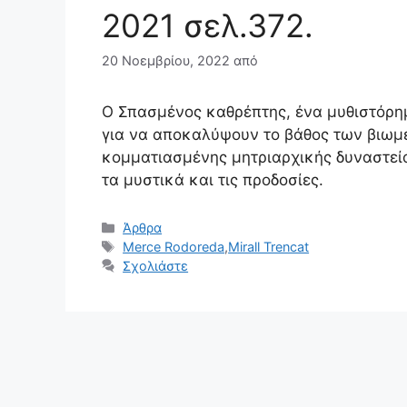
2021 σελ.372.
20 Νοεμβρίου, 2022
από
Ο Σπασμένος καθρέπτης, ένα μυθιστόρ
για να αποκαλύψουν το βάθος των βιωμέ
κομματιασμένης μητριαρχικής δυναστεία
τα μυστικά και τις προδοσίες.
Κατηγορίες
Άρθρα
Ετικέτες
Merce Rodoreda
,
Mirall Trencat
Σχολιάστε