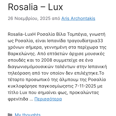
Rosalia – Lux
26 Νοεμβρίου, 2025
από
Aris Archontakis
Rosalia-LuxΗ Ροσαλία Βίλα Τομπέγια, γνωστή
ως Ροσαλία, είναι Ισπανίδα τραγουδίστρια33
χρόνων σήμερα, γεννημένη στα περίχωρα της
Βαρκελώνης. Από επτάετών άρχισε μουσικές
σπουδές και το 2008 συμμετείχε σε ένα
διαγωνισμόμουσικών ταλέντων στην Ισπανική
τηλεόραση από τον οποίον δεν επιλέχτηκε.Το
τέταρτο προσωπικό της άλμπουμ της Ροσαλία
κυκλοφόρησε παγκοσμίωςστις 7-11-2025 με
τίτλο Lux που σημαίνει φως, προκαλώντας
φρενίτιδα …
Περισσότερα
Κατηγορίες
My thoughts