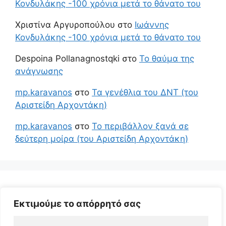
Κονδυλάκης -100 χρόνια μετά το θάνατο του
Χριστίνα Αργυροπούλου
στο
Ιωάννης
Κονδυλάκης -100 χρόνια μετά το θάνατο του
Despoina Pollanagnostqki
στο
Το θαύμα της
ανάγνωσης
mp.karavanos
στο
Τα γενέθλια του ΔΝΤ (του
Αριστείδη Αρχοντάκη)
mp.karavanos
στο
Το περιβάλλον ξανά σε
δεύτερη μοίρα (του Αριστείδη Αρχοντάκη)
Εκτιμούμε το απόρρητό σας