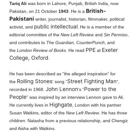
Tariq Ali
was born in Lahore, Punjab, British India, now
British-
Pakistan, on 21 October
1943
. He is
a
Pakistani
writer, journalist, historian, filmmaker, political
public intellectual
activist, and
.
He is a member of the
editorial committee of the
New Left Review
and
Sin Permiso
,
and contributes to
The Guardian
,
CounterPunch
, and
PPE
Exeter
the
London Review of Books
. He read
at
College, Oxford
.
He has been described as “the alleged inspiration” for
Rolling Stones
Street Fighting Man
the
‘ song “
“,
John Lennon
Power to the
recorded in 1968.
‘s “
People
” was inspired by an interview Lennon gave to Ali.
Highgate
He currently lives in
, London with his partner
Susan Watkins, editor of the
New Left Review
. He has three
children: Natasha from a previous relationship, and Chengiz
and Aisha with Watkins.