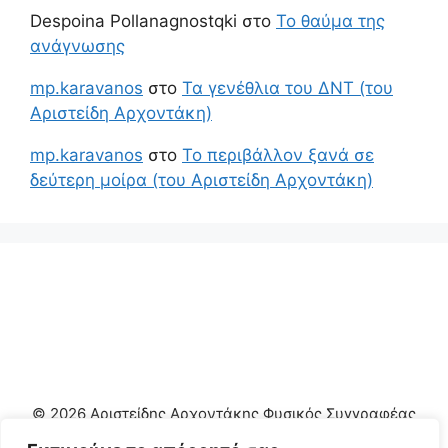
Despoina Pollanagnostqki
στο
Το θαύμα της
ανάγνωσης
mp.karavanos
στο
Τα γενέθλια του ΔΝΤ (του
Αριστείδη Αρχοντάκη)
mp.karavanos
στο
Το περιβάλλον ξανά σε
δεύτερη μοίρα (του Αριστείδη Αρχοντάκη)
© 2026 Αριστείδης Αρχοντάκης Φυσικός Συγγραφέας
• Φτιαγμένο με
GeneratePress