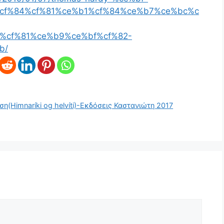
cf%84%cf%81%ce%b1%cf%84%ce%b7%ce%bc%c
%cf%81%ce%b9%ce%bf%cf%82-
b/
η(Himnaríki og helvíti)-Εκδόσεις Καστανιώτη 2017