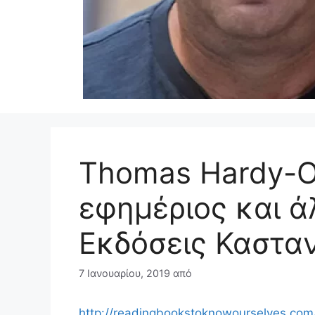
Thomas Hardy-Ο
εφημέριος και ά
Εκδόσεις Καστα
7 Ιανουαρίου, 2019
από
http://readingbookstoknowourselves.co