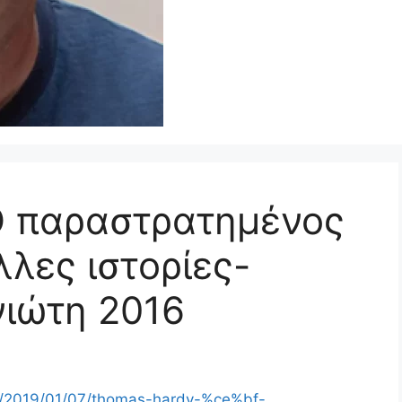
 παραστρατημένος
λλες ιστορίες-
νιώτη 2016
m/2019/01/07/thomas-hardy-%ce%bf-