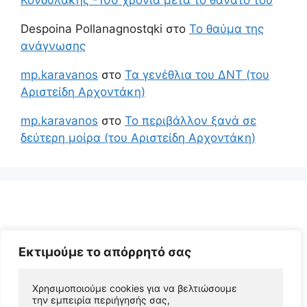
Despoina Pollanagnostqki
στο
Το θαύμα της
ανάγνωσης
mp.karavanos
στο
Τα γενέθλια του ΔΝΤ (του
Αριστείδη Αρχοντάκη)
mp.karavanos
στο
Το περιβάλλον ξανά σε
δεύτερη μοίρα (του Αριστείδη Αρχοντάκη)
Εκτιμούμε το απόρρητό σας
Χρησιμοποιούμε cookies για να βελτιώσουμε 
© 2026 Αριστείδης Αρχοντάκης Φυσικός Συγγραφέας
την εμπειρία περιήγησής σας, 