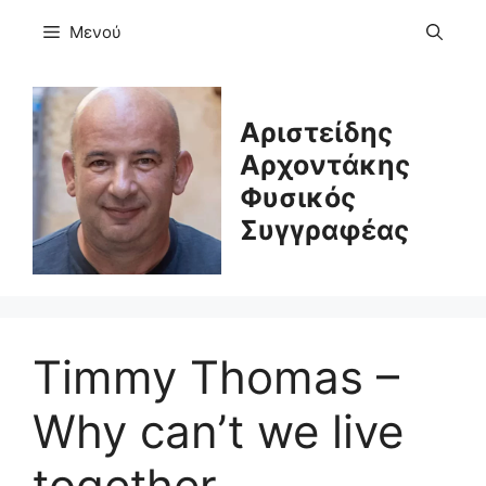
Μετάβαση
Μενού
σε
περιεχόμενο
Αριστείδης
Αρχοντάκης
Φυσικός
Συγγραφέας
Timmy Thomas –
Why can’t we live
together