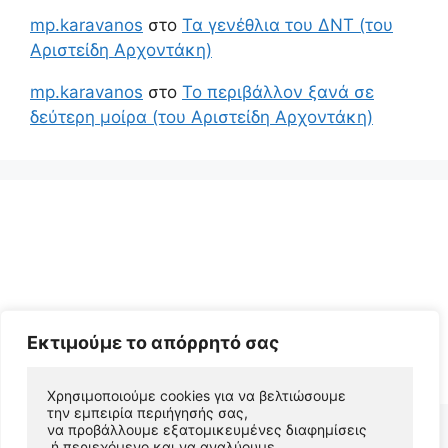
mp.karavanos
στο
Τα γενέθλια του ΔΝΤ (του
Αριστείδη Αρχοντάκη)
mp.karavanos
στο
Το περιβάλλον ξανά σε
δεύτερη μοίρα (του Αριστείδη Αρχοντάκη)
Εκτιμούμε το απόρρητό σας
© 2026 Αριστείδης Αρχοντάκης Φυσικός Συγγραφέας
• Φτιαγμένο με
GeneratePress
Χρησιμοποιούμε cookies για να βελτιώσουμε 
την εμπειρία περιήγησής σας, 
να προβάλλουμε εξατομικευμένες διαφημίσεις
 ή περιεχόμενο και να αναλύουμε 