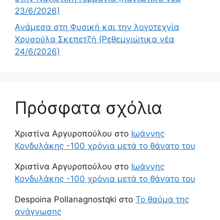
23/6/2026)
Ανάμεσα στη Φυσική και την λογοτεχνία
Χρυσούλα Σκεπετζή (Ρεθεμνιώτικα νέα
24/6/2026)
Πρόσφατα σχόλια
Χριστίνα Αργυροπούλου
στο
Ιωάννης
Κονδυλάκης -100 χρόνια μετά το θάνατο του
Χριστίνα Αργυροπούλου
στο
Ιωάννης
Κονδυλάκης -100 χρόνια μετά το θάνατο του
Despoina Pollanagnostqki
στο
Το θαύμα της
ανάγνωσης