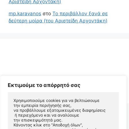
Αριστείδη Αρχοντάκη)
mp.karavanos
στο
Το περιβάλλον ξανά σε
δεύτερη μοίρα (του Αριστείδη Αρχοντάκη)
Εκτιμούμε το απόρρητό σας
© 2026 Αριστείδης Αρχοντάκης Φυσικός Συγγραφέας
• Φτιαγμένο με
GeneratePress
Χρησιμοποιούμε cookies για να βελτιώσουμε 
την εμπειρία περιήγησής σας, 
να προβάλλουμε εξατομικευμένες διαφημίσεις
 ή περιεχόμενο και να αναλύουμε 
την επισκεψιμότητά μας. 
Κάνοντας κλικ στο "Αποδοχή όλων", 