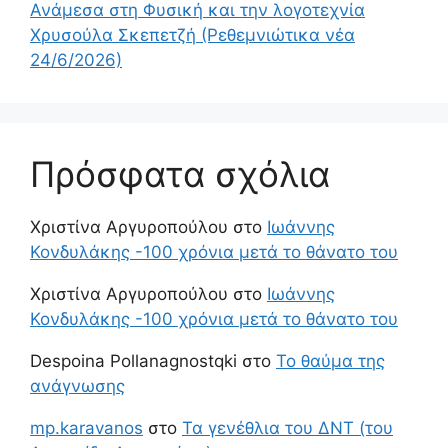
Ανάμεσα στη Φυσική και την λογοτεχνία
Χρυσούλα Σκεπετζή (Ρεθεμνιώτικα νέα
24/6/2026)
Πρόσφατα σχόλια
Χριστίνα Αργυροπούλου
στο
Ιωάννης
Κονδυλάκης -100 χρόνια μετά το θάνατο του
Χριστίνα Αργυροπούλου
στο
Ιωάννης
Κονδυλάκης -100 χρόνια μετά το θάνατο του
Despoina Pollanagnostqki
στο
Το θαύμα της
ανάγνωσης
mp.karavanos
στο
Τα γενέθλια του ΔΝΤ (του