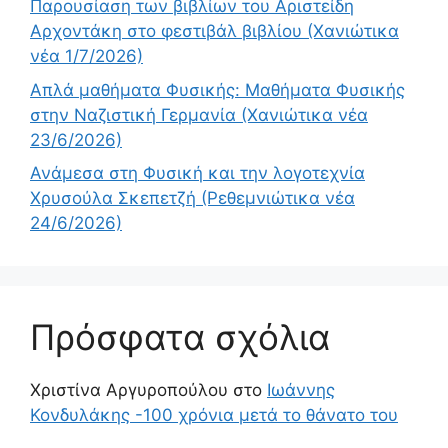
Παρουσίαση των βιβλίων του Αριστείδη
Αρχοντάκη στο φεστιβάλ βιβλίου (Χανιώτικα
νέα 1/7/2026)
Απλά μαθήματα Φυσικής: Μαθήματα Φυσικής
στην Ναζιστική Γερμανία (Χανιώτικα νέα
23/6/2026)
Ανάμεσα στη Φυσική και την λογοτεχνία
Χρυσούλα Σκεπετζή (Ρεθεμνιώτικα νέα
24/6/2026)
Πρόσφατα σχόλια
Χριστίνα Αργυροπούλου
στο
Ιωάννης
Κονδυλάκης -100 χρόνια μετά το θάνατο του