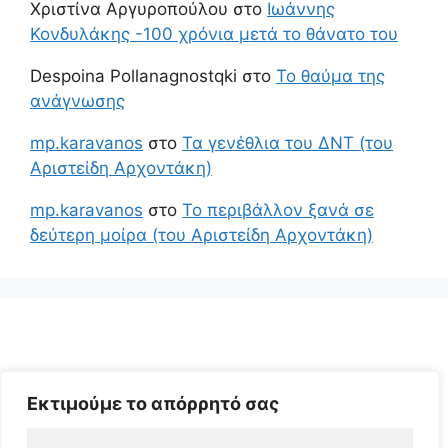
Χριστίνα Αργυροπούλου
στο
Ιωάννης
Κονδυλάκης -100 χρόνια μετά το θάνατο του
Despoina Pollanagnostqki
στο
Το θαύμα της
ανάγνωσης
mp.karavanos
στο
Τα γενέθλια του ΔΝΤ (του
Αριστείδη Αρχοντάκη)
mp.karavanos
στο
Το περιβάλλον ξανά σε
δεύτερη μοίρα (του Αριστείδη Αρχοντάκη)
Εκτιμούμε το απόρρητό σας