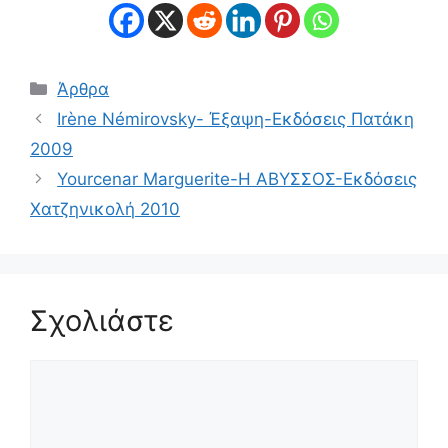
Κατηγορίες
Άρθρα
Irène Némirovsky- Έξαψη-Εκδόσεις Πατάκη
2009
Yourcenar Marguerite-Η ΑΒΥΣΣΟΣ-Εκδόσεις
Χατζηνικολή 2010
Σχολιάστε
Σχόλιο