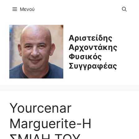
Μετάβαση
Μενού
σε
περιεχόμενο
Αριστείδης
Αρχοντάκης
Φυσικός
Συγγραφέας
Yourcenar
Marguerite-Η
ΣΜΙΛΗ ΤΟΥ