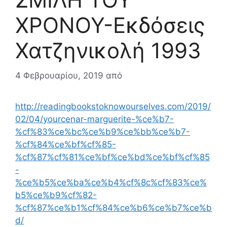
ΧΡΟΝΟΥ-Εκδόσεις
Χατζηνικολή 1993
4 Φεβρουαρίου, 2019
από
http://readingbookstoknowourselves.com/2019/
02/04/yourcenar-marguerite-%ce%b7-
%cf%83%ce%bc%ce%b9%ce%bb%ce%b7-
%cf%84%ce%bf%cf%85-
%cf%87%cf%81%ce%bf%ce%bd%ce%bf%cf%85
-
%ce%b5%ce%ba%ce%b4%cf%8c%cf%83%ce%
b5%ce%b9%cf%82-
%cf%87%ce%b1%cf%84%ce%b6%ce%b7%ce%b
d/