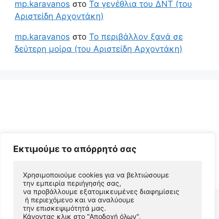
mp.karavanos
στο
Τα γενέθλια του ΔΝΤ (του
Αριστείδη Αρχοντάκη)
mp.karavanos
στο
Το περιβάλλον ξανά σε
δεύτερη μοίρα (του Αριστείδη Αρχοντάκη)
Εκτιμούμε το απόρρητό σας
© 2026 Αριστείδης Αρχοντάκης Φυσικός Συγγραφέας
• Φτιαγμένο με
GeneratePress
Χρησιμοποιούμε cookies για να βελτιώσουμε 
την εμπειρία περιήγησής σας, 
να προβάλλουμε εξατομικευμένες διαφημίσεις
 ή περιεχόμενο και να αναλύουμε 
την επισκεψιμότητά μας. 
Κάνοντας κλικ στο "Αποδοχή όλων", 