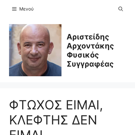
Μετάβαση
Μενού
σε
περιεχόμενο
Αριστείδης
Αρχοντάκης
Φυσικός
Συγγραφέας
ΦΤΩΧΟΣ ΕΙΜΑΙ,
ΚΛΕΦΤΗΣ ΔΕΝ
ΕΙΜΑΙ.