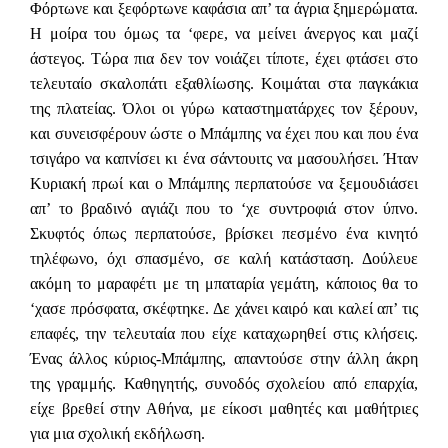
Φόρτωνε και ξεφόρτωνε καφάσια απ’ τα άγρια ξημερώματα.
Η μοίρα του όμως τα ‘φερε, να μείνει άνεργος και μαζί
άστεγος. Τώρα πια δεν τον νοιάζει τίποτε, έχει φτάσει στο
τελευταίο σκαλοπάτι εξαθλίωσης. Κοιμάται στα παγκάκια
της πλατείας. Όλοι οι γύρω καταστηματάρχες τον ξέρουν,
και συνεισφέρουν ώστε ο Μπάμπης να έχει που και που ένα
τσιγάρο να καπνίσει κι ένα σάντουιτς να μασουλήσει. Ήταν
Κυριακή πρωί και ο Μπάμπης περπατούσε να ξεμουδιάσει
απ’ το βραδινό αγιάζι που το ‘χε συντροφιά στον ύπνο.
Σκυφτός όπως περπατούσε, βρίσκει πεσμένο ένα κινητό
τηλέφωνο, όχι σπασμένο, σε καλή κατάσταση. Δούλευε
ακόμη το μαραφέτι με τη μπαταρία γεμάτη, κάποιος θα το
‘χασε πρόσφατα, σκέφτηκε. Δε χάνει καιρό και καλεί απ’ τις
επαφές, την τελευταία που είχε καταχωρηθεί στις κλήσεις.
Ένας άλλος κύριος-Μπάμπης, απαντούσε στην άλλη άκρη
της γραμμής. Καθηγητής, συνοδός σχολείου από επαρχία,
είχε βρεθεί στην Αθήνα, με είκοσι μαθητές και μαθήτριες
για μια σχολική εκδήλωση.