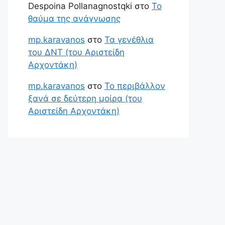
Despoina Pollanagnostqki
στο
Το
θαύμα της ανάγνωσης
mp.karavanos
στο
Τα γενέθλια
του ΔΝΤ (του Αριστείδη
Αρχοντάκη)
mp.karavanos
στο
Το περιβάλλον
ξανά σε δεύτερη μοίρα (του
Αριστείδη Αρχοντάκη)