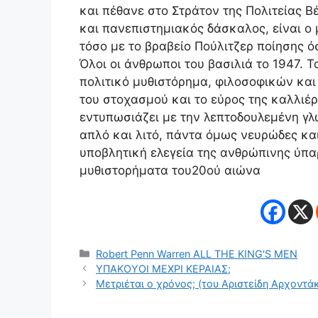
και πέθανε στο Στράτον της Πολιτείας Β
και πανεπιστημιακός δάσκαλος, είναι ο
τόσο με το βραβείο Πούλιτζερ ποίησης ό
Όλοι οι άνθρωποι του βασιλιά το 1947. Τ
πολιτικό μυθιστόρημα, φιλοσοφικών και
του στοχασμού και το εύρος της καλλιέ
εντυπωσιάζει με την λεπτοδουλεμένη γλώ
απλό και λιτό, πάντα όμως νευρώδες και
υποβλητική ελεγεία της ανθρώπινης ύπα
μυθιστορήματα του20ού αιώνα
Κατηγορίες
Robert Penn Warren ALL THE KING'S MEN
ΥΠΑΚΟΥΟΙ ΜΕΧΡΙ ΚΕΡΑΙΑΣ;
Μετριέται ο χρόνος; (του Αριστείδη Αρχοντά