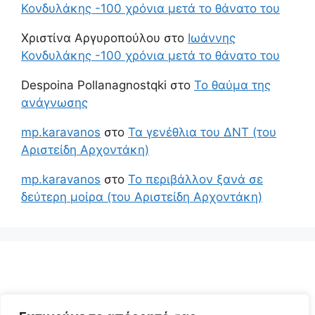
Κονδυλάκης -100 χρόνια μετά το θάνατο του
Χριστίνα Αργυροπούλου
στο
Ιωάννης
Κονδυλάκης -100 χρόνια μετά το θάνατο του
Despoina Pollanagnostqki
στο
Το θαύμα της
ανάγνωσης
mp.karavanos
στο
Τα γενέθλια του ΔΝΤ (του
Αριστείδη Αρχοντάκη)
mp.karavanos
στο
Το περιβάλλον ξανά σε
δεύτερη μοίρα (του Αριστείδη Αρχοντάκη)