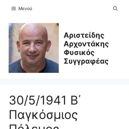
Μετάβαση
Μενού
σε
περιεχόμενο
Αριστείδης
Αρχοντάκης
Φυσικός
Συγγραφέας
30/5/1941 Β΄
Παγκόσμιος
Πόλεμος