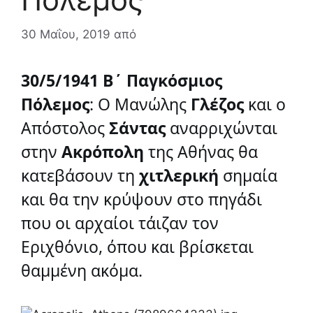
30 Μαΐου, 2019
από
30/5/1941 Β΄ Παγκόσμιος 
Πόλεμος
: Ο Μανώλης 
Γλέζος 
και ο 
Απόστολος 
Σάντας 
αναρριχώνται 
στην 
Ακρόπολη 
της Αθήνας θα 
κατεβάσουν τη 
χ
ιτλ
ερική 
σημαία 
και θα την κρύψουν στο πηγάδι 
που οι αρχαίοι τάιζαν τον 
Εριχθόνιο, όπου και βρίσκεται 
θαμμένη ακόμα.