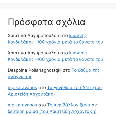
Πρόσφατα σχόλια
Χριστίνα Αργυροπούλου
στο
Ιωάννης
Κονδυλάκης -100 χρόνια μετά το θάνατο του
Χριστίνα Αργυροπούλου
στο
Ιωάννης
Κονδυλάκης -100 χρόνια μετά το θάνατο του
Despoina Pollanagnostqki
στο
Το θαύμα της
ανάγνωσης
mp.karavanos
στο
Τα γενέθλια του ΔΝΤ (του
Αριστείδη Αρχοντάκη)
mp.karavanos
στο
Το περιβάλλον ξανά σε
δεύτερη μοίρα (του Αριστείδη Αρχοντάκη)