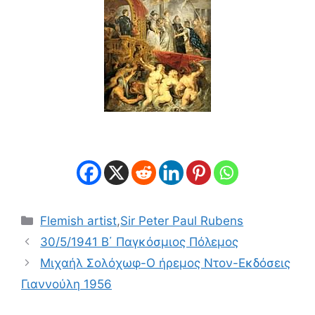
Κατηγορίες
Flemish artist
,
Sir Peter Paul Rubens
30/5/1941 Β΄ Παγκόσμιος Πόλεμος
Μιχαήλ Σολόχωφ-Ο ήρεμος Ντον-Εκδόσεις
Γιαννούλη 1956