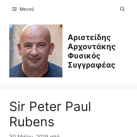
Μετάβαση
Μενού
σε
περιεχόμενο
Αριστείδης
Αρχοντάκης
Φυσικός
Συγγραφέας
Sir Peter Paul
Rubens
30 Μαΐου, 2019
από