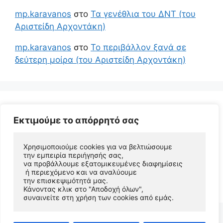
mp.karavanos
στο
Τα γενέθλια του ΔΝΤ (του
Αριστείδη Αρχοντάκη)
mp.karavanos
στο
Το περιβάλλον ξανά σε
δεύτερη μοίρα (του Αριστείδη Αρχοντάκη)
Εκτιμούμε το απόρρητό σας
Χρησιμοποιούμε cookies για να βελτιώσουμε 
την εμπειρία περιήγησής σας, 
να προβάλλουμε εξατομικευμένες διαφημίσεις
 ή περιεχόμενο και να αναλύουμε 
© 2026 Αριστείδης Αρχοντάκης Φυσικός Συγγραφέας
την επισκεψιμότητά μας. 
• Φτιαγμένο με
GeneratePress
Κάνοντας κλικ στο "Αποδοχή όλων", 
συναινείτε στη χρήση των cookies από εμάς.