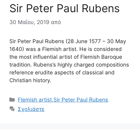
Sir Peter Paul Rubens
30 Μαΐου, 2019
από
Sir Peter Paul Rubens (28 June 1577 – 30 May
1640) was a Flemish artist. He is considered
the most influential artist of Flemish Baroque
tradition. Rubens’s highly charged compositions
reference erudite aspects of classical and
Christian history.
Κατηγορίες
Flemish artist
,
Sir Peter Paul Rubens
Σχολιάστε