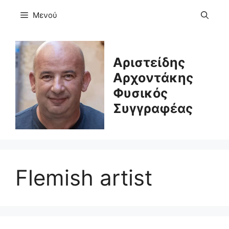
Μετάβαση
Μενού
σε
περιεχόμενο
Αριστείδης
Αρχοντάκης
Φυσικός
Συγγραφέας
Flemish artist