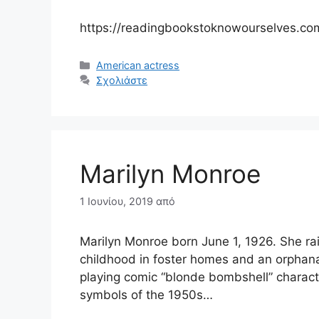
https://readingbookstoknowourselves.c
Κατηγορίες
American actress
Σχολιάστε
Marilyn Monroe
1 Ιουνίου, 2019
από
Marilyn Monroe born June 1, 1926. She ra
childhood in foster homes and an orphana
playing comic “blonde bombshell” charac
symbols of the 1950s…