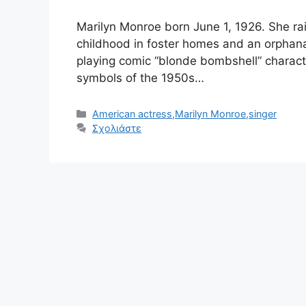
Marilyn Monroe born June 1, 1926. She ra
childhood in foster homes and an orphana
playing comic “blonde bombshell” charac
symbols of the 1950s…
Κατηγορίες
American actress
,
Marilyn Monroe
,
singer
Σχολιάστε