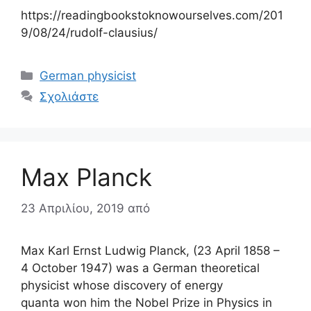
https://readingbookstoknowourselves.com/201
9/08/24/rudolf-clausius/
Κατηγορίες
German physicist
Σχολιάστε
Max Planck
23 Απριλίου, 2019
από
Max Karl Ernst Ludwig Planck, (23 April 1858 –
4 October 1947) was a German theoretical
physicist whose discovery of energy
quanta won him the Nobel Prize in Physics in