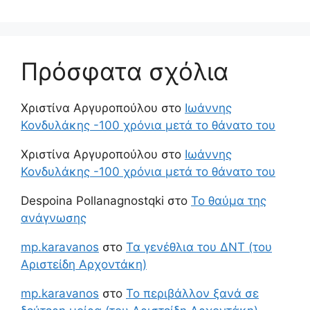
Πρόσφατα σχόλια
Χριστίνα Αργυροπούλου
στο
Ιωάννης
Κονδυλάκης -100 χρόνια μετά το θάνατο του
Χριστίνα Αργυροπούλου
στο
Ιωάννης
Κονδυλάκης -100 χρόνια μετά το θάνατο του
Despoina Pollanagnostqki
στο
Το θαύμα της
ανάγνωσης
mp.karavanos
στο
Τα γενέθλια του ΔΝΤ (του
Αριστείδη Αρχοντάκη)
mp.karavanos
στο
Το περιβάλλον ξανά σε