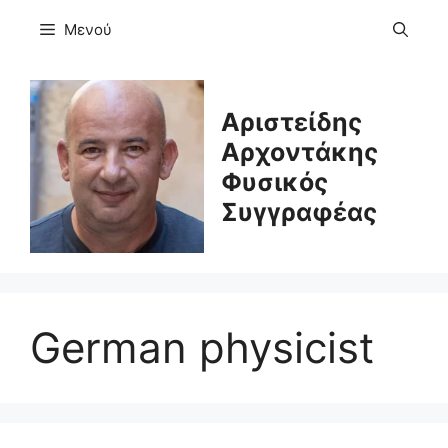
Μετάβαση
Μενού
σε
περιεχόμενο
Αριστείδης
Αρχοντάκης
Φυσικός
Συγγραφέας
German physicist