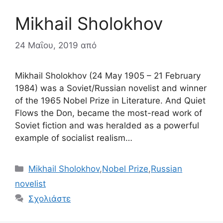
Mikhail Sholokhov
24 Μαΐου, 2019
από
Mikhail Sholokhov (24 May 1905 – 21 February
1984) was a Soviet/Russian novelist and winner
of the 1965 Nobel Prize in Literature. And Quiet
Flows the Don, became the most-read work of
Soviet fiction and was heralded as a powerful
example of socialist realism…
Κατηγορίες
Mikhail Sholokhov
,
Nobel Prize
,
Russian
novelist
Σχολιάστε