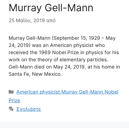
Murray Gell-Mann
25 Μαΐου, 2019
από
Murray Gell-Mann (September 15, 1929 – May
24, 2019) was an American physicist who
received the 1969 Nobel Prize in physics for his
work on the theory of elementary particles.
Gell-Mann died on May 24, 2019, at his home in
Santa Fe, New Mexico.
Κατηγορίες
American physicist
,
Murray Gell-Mann
,
Nobel
Prize
Σχολιάστε