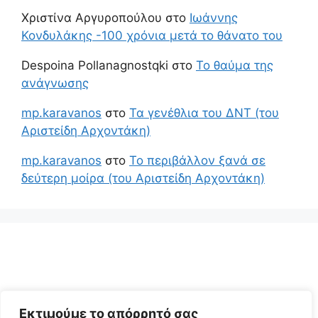
Χριστίνα Αργυροπούλου
στο
Ιωάννης
Κονδυλάκης -100 χρόνια μετά το θάνατο του
Despoina Pollanagnostqki
στο
Το θαύμα της
ανάγνωσης
mp.karavanos
στο
Τα γενέθλια του ΔΝΤ (του
Αριστείδη Αρχοντάκη)
mp.karavanos
στο
Το περιβάλλον ξανά σε
δεύτερη μοίρα (του Αριστείδη Αρχοντάκη)
Εκτιμούμε το απόρρητό σας