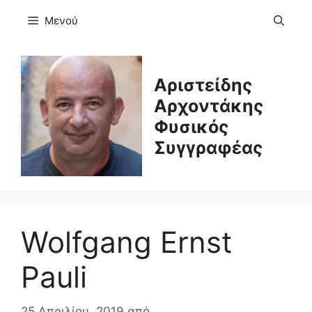
Μετάβαση
Μενού
σε
περιεχόμενο
Αριστείδης
Αρχοντάκης
Φυσικός
Συγγραφέας
Wolfgang Ernst
Pauli
25 Απριλίου, 2019
από