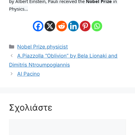
by Albert Einstein, Pauli received the 
Nobel Prize 
in 
Physics…
Κατηγορίες
Nobel Prize
,
physicist
A.Piazzolla “Oblivion” by Bela Lionaki and
Dimitris Ntroumpogiannis
Al Pacino
Σχολιάστε
Σχόλιο