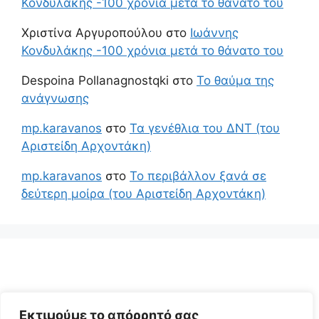
Κονδυλάκης -100 χρόνια μετά το θάνατο του
Χριστίνα Αργυροπούλου
στο
Ιωάννης
Κονδυλάκης -100 χρόνια μετά το θάνατο του
Despoina Pollanagnostqki
στο
Το θαύμα της
ανάγνωσης
mp.karavanos
στο
Τα γενέθλια του ΔΝΤ (του
Αριστείδη Αρχοντάκη)
mp.karavanos
στο
Το περιβάλλον ξανά σε
δεύτερη μοίρα (του Αριστείδη Αρχοντάκη)
Εκτιμούμε το απόρρητό σας