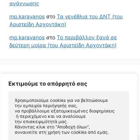
ανάγνωσης
mp.karavanos
στο
Τα γενέθλια του ΔΝΤ (του
Αριστείδη Αρχοντάκη)
mp.karavanos
στο
Το περιβάλλον ξανά σε
δεύτερη μοίρα (του Αριστείδη Αρχοντάκη)
Εκτιμούμε το απόρρητό σας
Χρησιμοποιούμε cookies για να βελτιώσουμε 
την εμπειρία περιήγησής σας, 
να προβάλλουμε εξατομικευμένες διαφημίσεις
 ή περιεχόμενο και να αναλύουμε 
© 2026 Αριστείδης Αρχοντάκης Φυσικός Συγγραφέας
την επισκεψιμότητά μας. 
• Φτιαγμένο με
GeneratePress
Κάνοντας κλικ στο "Αποδοχή όλων", 
συναινείτε στη χρήση των cookies από εμάς.