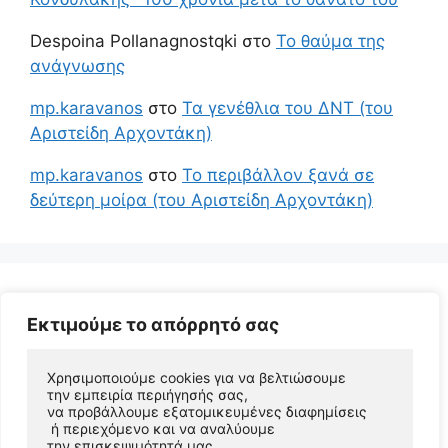
Despoina Pollanagnostqki
στο
Το θαύμα της
ανάγνωσης
mp.karavanos
στο
Τα γενέθλια του ΔΝΤ (του
Αριστείδη Αρχοντάκη)
mp.karavanos
στο
Το περιβάλλον ξανά σε
δεύτερη μοίρα (του Αριστείδη Αρχοντάκη)
Εκτιμούμε το απόρρητό σας
Χρησιμοποιούμε cookies για να βελτιώσουμε 
την εμπειρία περιήγησής σας, 
να προβάλλουμε εξατομικευμένες διαφημίσεις
 ή περιεχόμενο και να αναλύουμε 
© 2026 Αριστείδης Αρχοντάκης Φυσικός Συγγραφέας
την επισκεψιμότητά μας. 