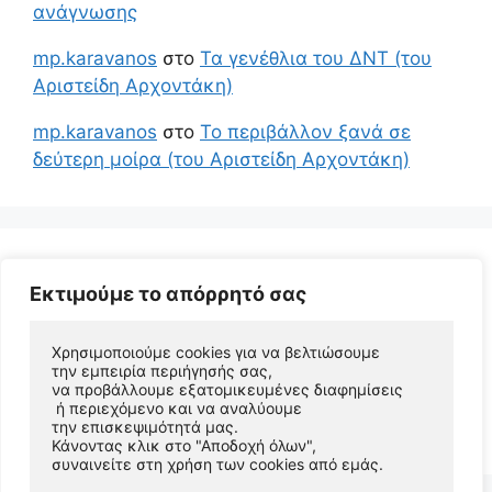
ανάγνωσης
mp.karavanos
στο
Τα γενέθλια του ΔΝΤ (του
Αριστείδη Αρχοντάκη)
mp.karavanos
στο
Το περιβάλλον ξανά σε
δεύτερη μοίρα (του Αριστείδη Αρχοντάκη)
Εκτιμούμε το απόρρητό σας
Χρησιμοποιούμε cookies για να βελτιώσουμε 
την εμπειρία περιήγησής σας, 
να προβάλλουμε εξατομικευμένες διαφημίσεις
 ή περιεχόμενο και να αναλύουμε 
© 2026 Αριστείδης Αρχοντάκης Φυσικός Συγγραφέας
την επισκεψιμότητά μας. 
• Φτιαγμένο με
GeneratePress
Κάνοντας κλικ στο "Αποδοχή όλων", 
συναινείτε στη χρήση των cookies από εμάς.