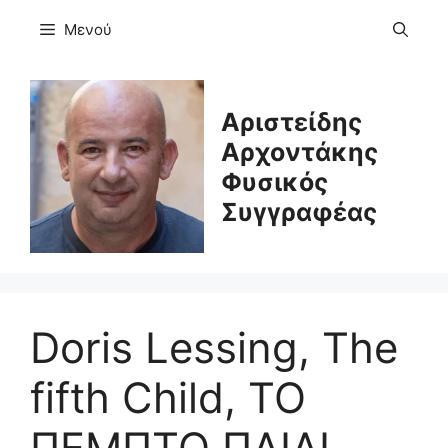
Μετάβαση
Μενού
σε
περιεχόμενο
Αριστείδης
Αρχοντάκης
Φυσικός
Συγγραφέας
Doris Lessing, The
fifth Child, ΤΟ
ΠΕΜΠΤΟ ΠΑΙΔΙ,