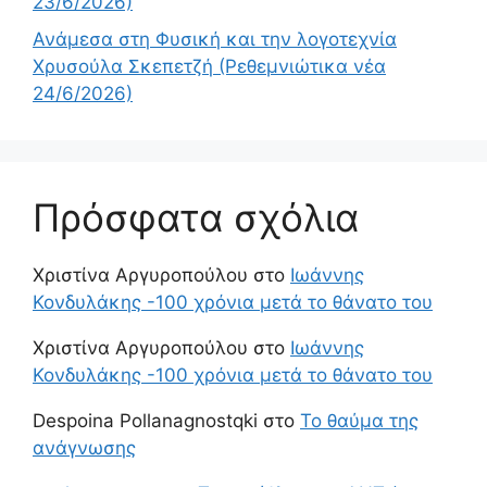
23/6/2026)
Ανάμεσα στη Φυσική και την λογοτεχνία
Χρυσούλα Σκεπετζή (Ρεθεμνιώτικα νέα
24/6/2026)
Πρόσφατα σχόλια
Χριστίνα Αργυροπούλου
στο
Ιωάννης
Κονδυλάκης -100 χρόνια μετά το θάνατο του
Χριστίνα Αργυροπούλου
στο
Ιωάννης
Κονδυλάκης -100 χρόνια μετά το θάνατο του
Despoina Pollanagnostqki
στο
Το θαύμα της
ανάγνωσης