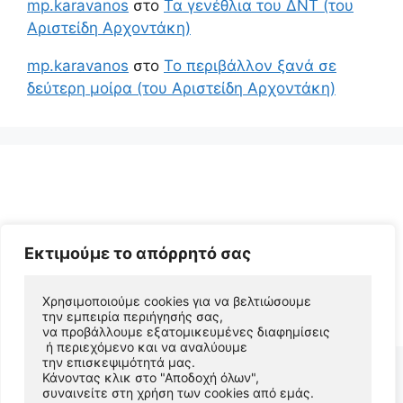
mp.karavanos
στο
Τα γενέθλια του ΔΝΤ (του
Αριστείδη Αρχοντάκη)
mp.karavanos
στο
Το περιβάλλον ξανά σε
δεύτερη μοίρα (του Αριστείδη Αρχοντάκη)
Εκτιμούμε το απόρρητό σας
© 2026 Αριστείδης Αρχοντάκης Φυσικός Συγγραφέας
Χρησιμοποιούμε cookies για να βελτιώσουμε 
την εμπειρία περιήγησής σας, 
• Φτιαγμένο με
GeneratePress
να προβάλλουμε εξατομικευμένες διαφημίσεις
 ή περιεχόμενο και να αναλύουμε 
την επισκεψιμότητά μας. 
Κάνοντας κλικ στο "Αποδοχή όλων", 
συναινείτε στη χρήση των cookies από εμάς.